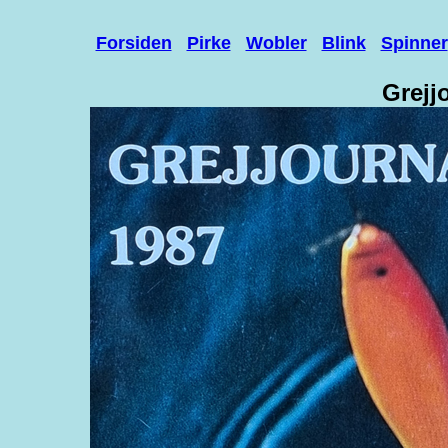
Forsiden
Pirke
Wobler
Blink
Spinner
Grejj